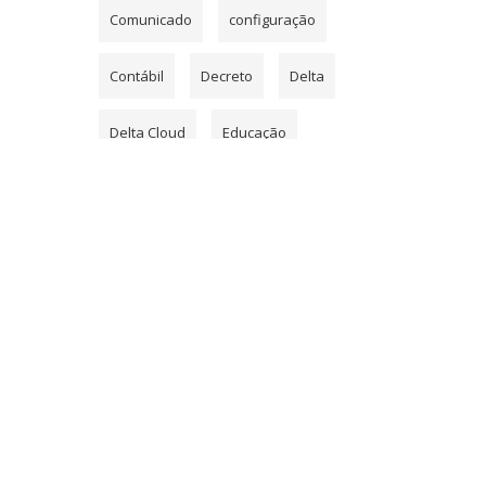
Comunicado
configuração
Contábil
Decreto
Delta
Delta Cloud
Educação
Endomarketing
eSocial
Eventos
Famurs
Fly
gestor
Gestão Pública
Governo
Hospedagem
INSS
licitacon
Mampituba
Medicina
Nuvem