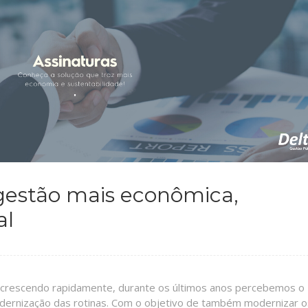
gestão mais econômica,
al
m crescendo rapidamente, durante os últimos anos percebemos o
odernização das rotinas. Com o objetivo de também modernizar o